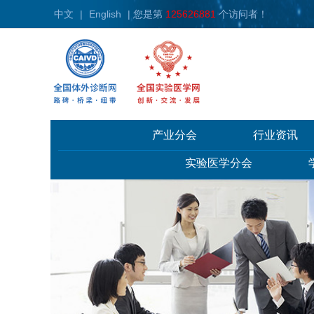
中文
|
English
| 您是第
125626881
个访问者！
产业分会
行业资讯
实验医学分会