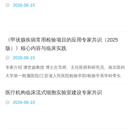
2026-06-15
《甲状腺疾病常用检验项目的应用专家共识（2025
版）》核心内容与临床实践
2026-06-15
专家介绍 潘世扬教授 博士生导师、主任医师和研究员。南京医科
大学第一附属医院/江苏省人民医院检验学部/检验学系学科带头
人。发现并命名了新肿瘤标志物:肿瘤特异性蛋白70（SP70），并
医疗机构临床流式细胞实验室建设专家共识
建立多项临床分子诊断技术。 ..
2026-06-10