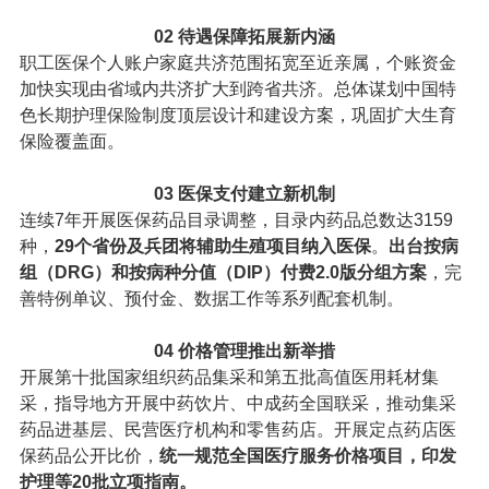
02
待遇保障拓展新内涵
职工医保个人账户家庭共济范围拓宽至近亲属，个账资金
加快实现由省域内共济扩大到跨省共济。总体谋划中国特
色长期护理保险制度顶层设计和建设方案，巩固扩大生育
保险覆盖面。
03
医保支付建立新机制
连续7年开展医保药品目录调整，目录内药品总数达3159
种，
29个省份及兵团将辅助生殖项目纳入医保
。
出台按病
组（DRG）和按病种分值（DIP）付费2.0版分组方案
，完
善特例单议、预付金、数据工作等系列配套机制。
04
价格管理推出新举措
开展第十批国家组织药品集采和第五批高值医用耗材集
采，指导地方开展中药饮片、中成药全国联采，推动集采
药品进基层、民营医疗机构和零售药店。开展定点药店医
保药品公开比价，
统一规范全国医疗服务价格项目，印发
护理等20批立项指南。