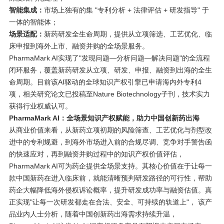
智能集成：
市场上独有的集 "专利分析 + 法律评估 + 研发指导" 于
一体的智能体；
场景适配：
新药研发全生命周期，提供从立项筛选、工艺优化、临
床申报到海外上市、融资并购的全场景服务。
PharmaMark AI实现了"发现问题—分析问题—解决问题"的全流程
闭环服务，覆盖新药研发从立项、研发、申报、融资到出海的全生
命周期。目前该AI驱动的全球知识产权引擎已申请海内外专利4
项，相关研究论文已投稿至Nature Biotechnology子刊，技术实力
获得行业权威认可。
PharmaMark AI
：全场景知识产权赋能，助力中国创新药出海
从商业价值来看，从新药立项初期的风险筛查、工艺优化与剂型改
进中的专利规避，到海外市场进入前的合规尽调、竞争对手警告函
的快速应对，再到融资并购过程中的知识产权价值评估，
PharmaMark AI可为药企提供全场景支持。其核心价值在于让每一
款中国新药在进入临床前，就能清晰预判研发路径的可行性，帮助
药企大幅降低海外侵权诉讼概率，提升研发成功率与融资估值。真
正实现"让每一次研发都走在合法、安全、可持续的轨道上"， 该产
品业内人士分析，随着中国创新药出海需求持续升温，