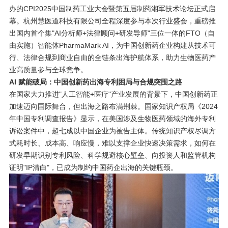
办的CPI2025中国制药工业大会暨第五届制药湘军技术论坛正式启
幕。杭州慧医道科技有限公司全程深度参与本次行业盛会，重磅推
出国内首个集"AI分析师+法律顾问+研发导师"三位一体的FTO（自
由实施）智能体PharmaMark AI，为中国创新药企业构建从技术可
行、法律合规到商业自由的全链条出海护航体系，助力生物医药产
业高质量参与全球竞争。
AI
赋能破局：中国创新药出海专利困局与合规突围之路
在国家大力推进"人工智能+医疗"产业发展的背景下，中国创新药正
加速迈向国际舞台，但出海之路布满荆棘。国家知识产权局《2024
年中国专利调查报告》显示，在美国涉及生物医药领域的海外专利
诉讼案件中，超七成以中国企业为被告主体。传统知识产权尽调方
式耗时长、成本高、响应慢，难以支撑企业快速决策需求，如何在
研发早期识别专利风险、科学规避核心壁垒、向投资人和监管机构
证明"IP清白"，已成为制约中国药企出海的关键瓶颈。