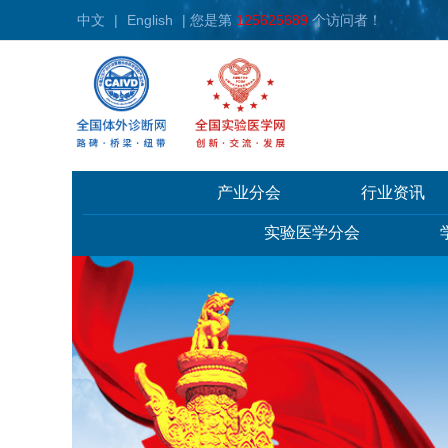
中文
|
English
| 您是第
125625689
个访问者！
产业分会
行业资讯
实验医学分会