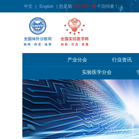
中文
|
English
| 您是第
125720194
个访问者！
产业分会
行业资讯
实验医学分会