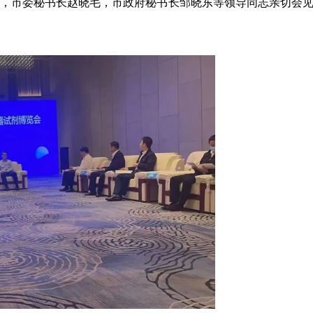
，市委秘书长赵晓毛，市政府秘书长邹晓东等领导同志亲切会见了