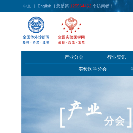
中文
|
English
| 您是第
125564462
个访问者！
产业分会
行业资讯
实验医学分会