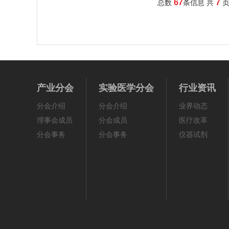
67
7
总数
条信息 共
产业分会
实验医学分会
行业资讯
分会介绍
分会介绍
业界动态
理事会成员
分会成员
医疗改革
分会事务
分会事务
仪器试剂