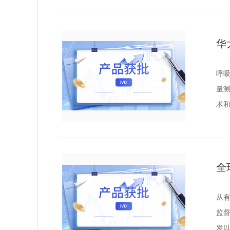
华
呼
量测
术
患
全
从有
监督
发