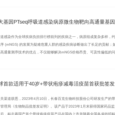
大基因PTseq呼吸道感染病原微生物靶向高通量基
吸道感染作为全球疾病负担排行榜前列的疾病之一，病原组成复杂多样，约
序 (mNGS) 的发展为疑难危重人群的感染疾病诊断做出了长足的贡献；如
和高通量测序技术的优点，不仅能够解决mNGS价格昂贵、可及性偏低的
者提供了新的选择。
球首款适用于40岁+带状疱疹减毒活疫苗首获批签发
关渠道获悉，2023年4月10日，长春百克生物科技股份公司研发生产
管理局《生物制品批签发证明》。该产品于2023年1月末获得国家药品
以后，标志着国产首个带状疱疹疫苗产品在国内上市并随着全国各省的招