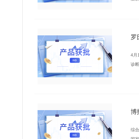
罗
4月
诊
博
综合