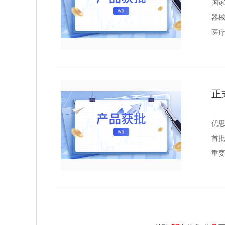
国家
器械
医疗
正
优思
首批
重要