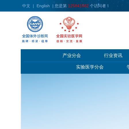
中文
|
English
| 您是第
125841582
个访问者！
产业分会
行业资讯
实验医学分会