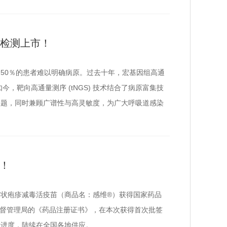
因检测上市！
50％的患者难以明确病原。过去十年，宏基因组高通
今，靶向高通量测序 (tNGS) 技术结合了病原富集技
问题，同时兼顾广谱性与高灵敏度，为广大呼吸道感染
！
的带状疱疹减毒活疫苗（商品名：感维®）获得国家药品
监督管理局的《药品注册证书》，在本次获得首次批签
标进度，陆续在全国各地供应。