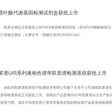
普叶酸代谢基因检测试剂盒获批上市
，凯普生物自主研发的人MTHFR基因检测试剂盒（荧光PCR熔解曲线法
疗器械注册证（注册证号：国械注准20233401162）。
莱谱U/R系列液相色谱串联质谱检测系统获批上市
日，由杭州凯莱谱精准医疗检测技术有限公司旗下全资子公司湖南凯莱谱生
联质谱检测系统正式获批上市。该两款产品是继2022年凯莱谱自主生产的
户使用习惯、满足不同类型用户需求而量身定制的两款国产临床质谱检测