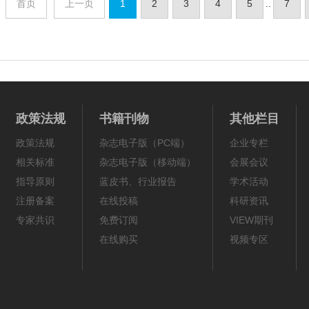
页
首页
上一页
1
2
3
4
5
..
7
政策法规
书籍刊物
其他栏目
政策法规
杂志电子版（PC端）
企业专栏
相关标准
杂志电子版（移动端）
会展会议
指导原则
蓝皮书、行业报告
学术活动
注册备案
在线投稿
科研资讯
专家共识
免费订阅
VIEW期刊
在线购买
视频专区