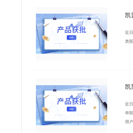
凯
近日
类医
凯
近
串
用