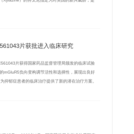
（Xylazine）的芬太尼指定为对美国的新兴威胁，是
61043片获批进入临床研究
C561043片获得国家药品监督管理局颁发的临床试验
的mGluR5负向变构调节活性和选择性，展现出良好
，为抑郁症患者的临床治疗提供了新的潜在治疗方案。