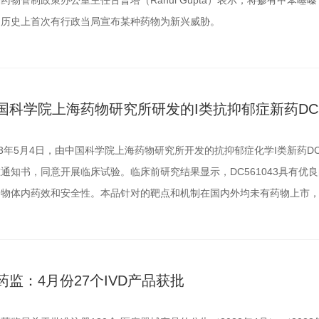
药物管制政策办公室主任古普塔（Rahul Gupta）表示，将掺有甲苯噻嗪
国历史上首次有行政当局宣布某种药物为新兴威胁。
国科学院上海药物研究所研发的I类抗抑郁症新药DC5
23年5月4日，由中国科学院上海药物研究所开发的抗抑郁症化学I类新药D
通知书，同意开展临床试验。临床前研究结果显示，DC561043具有优良
动物体内药效和安全性。本品针对的靶点和机制在国内外均未有药物上市
药监：4月份27个IVD产品获批