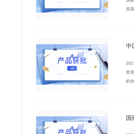
国家
美
中
20
批准
的
国