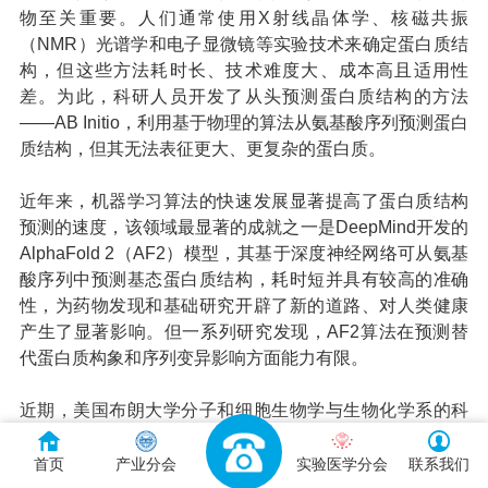
物至关重要。人们通常使用X射线晶体学、核磁共振
（NMR）光谱学和电子显微镜等实验技术来确定蛋白质结
构，但这些方法耗时长、技术难度大、成本高且适用性
差。为此，科研人员开发了从头预测蛋白质结构的方法
——AB Initio，利用基于物理的算法从氨基酸序列预测蛋白
质结构，但其无法表征更大、更复杂的蛋白质。
近年来，机器学习算法的快速发展显著提高了蛋白质结构
预测的速度，该领域最显著的成就之一是DeepMind开发的
AlphaFold 2（AF2）模型，其基于深度神经网络可从氨基
酸序列中预测基态蛋白质结构，耗时短并具有较高的准确
性，为药物发现和基础研究开辟了新的道路、对人类健康
产生了显著影响。但一系列研究发现，AF2算法在预测替
代蛋白质构象和序列变异影响方面能力有限。
近期，美国布朗大学分子和细胞生物学与生物化学系的科
研人员在Nature Communications上发表了题为“High-
throughput prediction of protein conformational
首页
产业分会
实验医学分会
联系我们