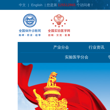
中文
|
English
| 您是第
125512865
个访问者！
产业分会
行业资讯
实验医学分会