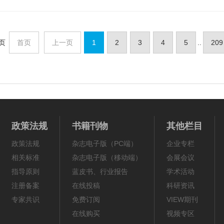
页
首页
上一页
1
2
3
4
5
..
209
政策法规
书籍刊物
其他栏目
政策法规
杂志电子版（PC端）
企业专栏
相关标准
杂志电子版（移动端）
会展会议
指导原则
蓝皮书、行业报告
学术活动
注册备案
在线投稿
科研资讯
专家共识
免费订阅
VIEW期刊
在线购买
视频专区