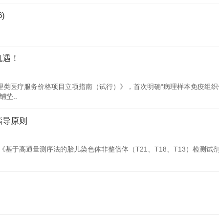
)
机遇！
《病理类医疗服务价格项目立项指南（试行）》，首次明确“病理样本免疫组织化
垫..
指导原则
基于高通量测序法的胎儿染色体非整倍体（T21、T18、T13）检测试