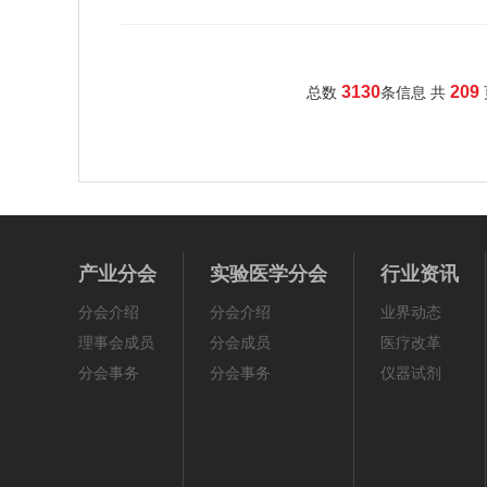
3130
209
总数
条信息 共
产业分会
实验医学分会
行业资讯
分会介绍
分会介绍
业界动态
理事会成员
分会成员
医疗改革
分会事务
分会事务
仪器试剂