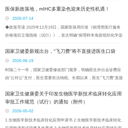
医保新政落地，mIHC多重染色迎来历史性机遇！
2026-07-14
◆政策导读 2025年12月19日，国家医保局印发《病理类医疗服务
价格项目立项指南（试行）》，首次明确“病理样本免疫组织化学染
色检查费”可加收“多重染色”费用。叠加2023年《全国医疗服务项目
国家卫健委新规出台，“飞刀费”将不直接进医生口袋
技术规范（2023年版）》的政策铺垫..
2026-06-19
时隔二十一年，国家卫健委修改部门规章，明确医生外出会诊费应
由“公对公”支付，医生需要依法纳税。长期以来，医生“飞刀费”直接
入私囊的行业乱象，有望终结。 15日，国家卫健委法规司发布“国
国家卫生健康委关于印发生物医学新技术临床转化应用
家卫生健康委关于修改和废止部分..
审批工作规范（试行）的通知（附件）
2026-05-02
1.生物医学新技术临床转化应用申请书 2.生物医学新技术临床转化
应用申请形式审查条件要求 3.生物医学新技术临床转化应用优先审