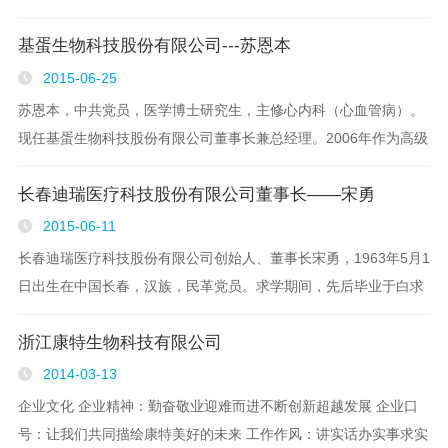
始人之一，主要从事《医疗器械》--体外诊断试剂产品生产经营活
基蛋生物科技股份有限公司---苏恩本
动，具有良好的企业管理经验。通过10多年..
2015-06-25
苏恩本，中共党员，医学博士研究生，主修心内科（心血管病）。
现任基蛋生物科技股份有限公司董事长兼总经理。2006年作为高级
访问者受邀到美国华盛顿大学访问学习。曾任职于江苏省人民医
长春迪瑞医疗科技股份有限公司董事长——宋勇
院，先后在老年医学科、心血管内科及中心实验室..
2015-06-11
长春迪瑞医疗科技股份有限公司创始人、董事长宋勇，1963年5月1
日出生在中国长春，汉族，民革党员。求学期间，先后毕业于白求
恩医科大学（现吉林大学）医学情报系，医学外语专业；北京大学
浙江康特生物科技有限公司
工商管理学院，工商管理硕士学位；清华大学经..
2014-03-13
企业文化 企业精神：勤奋敬业迎难而进不断创新超越发展 企业口
号：让我们共同描绘康特美好的未来 工作作风：讲实话办实事求实