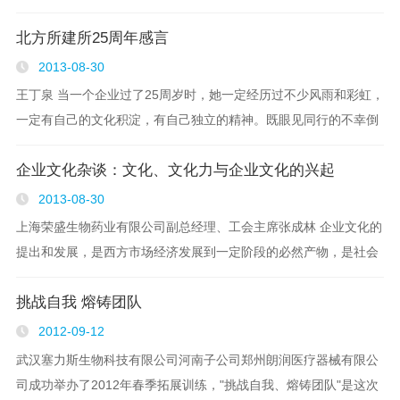
效 企业宗旨：办一流的公司创一流的品牌 ——浙江康特生物科技
北方所建所25周年感言
有限公司 ..
2013-08-30
王丁泉 当一个企业过了25周岁时，她一定经历过不少风雨和彩虹，
一定有自己的文化积淀，有自己独立的精神。既眼见同行的不幸倒
下，又目睹后来者快步超过。北方所发展到现在，她一定有自己稳
企业文化杂谈：文化、文化力与企业文化的兴起
定而优秀的基因，并且适应环境，目标是活..
2013-08-30
上海荣盛生物药业有限公司副总经理、工会主席张成林 企业文化的
提出和发展，是西方市场经济发展到一定阶段的必然产物，是社会
生产和现代管理的客观要求。企业文化因素的潜在由来，其历史可
挑战自我 熔铸团队
谓源远流长。但作为一种有意识..
2012-09-12
武汉塞力斯生物科技有限公司河南子公司郑州朗润医疗器械有限公
司成功举办了2012年春季拓展训练，"挑战自我、熔铸团队"是这次