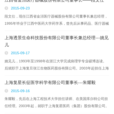
江西省金洹医疗器械股份有限公司董事长——段文仕
2015-09-23
段文仕，现任江西省金洹医疗器械股份有限公司董事长兼总经理，
1995年毕业于江西中医药大学药学系，曾先后从事药品、医疗器械
经营、研发、销售等工作；2006年3月创建江西金盛医药有限公
上海透景生命科技股份有限公司董事长兼总经理---姚见
司，凭借对医药市场的透彻了解，带领金盛医..
儿
2015-09-17
姚见儿，1993年至1998年在浙江大学完成病理学专业硕博连读。
后就职于上海复旦张江生物医药股份有限公司。2003年起担任上海
透景生命科技股份有限公司董事长兼总经理。在工作中，其带领科
上海复星长征医学科学有限公司董事长---朱耀毅
技人员研发的科研成果申请了发明专利近20余..
2015-09-16
朱耀毅，先后在上海工程技术大学担任讲师、在美国库尔特公司担
任经理。2003年起，就职于上海复星医药（集团）股份有限公司。
现任上海复星医药（集团）股份有限公司副总裁、诊断事业部董事