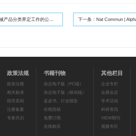
产品分类界定工作的公告》
下一条：
Nat Commun | Alp
政策法规
书籍刊物
其他栏目
政策法规
杂志电子版（PC端）
企业专栏
相关标准
杂志电子版（移动端）
会展会议
指导原则
蓝皮书、行业报告
学术活动
注册备案
在线投稿
科研资讯
专家共识
免费订阅
VIEW期刊
在线购买
视频专区