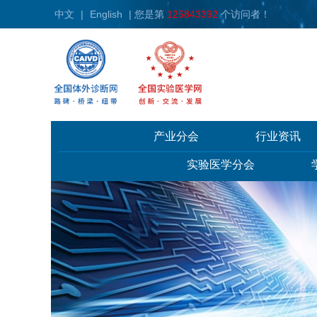
中文
|
English
| 您是第
125843392
个访问者！
产业分会
行业资讯
实验医学分会