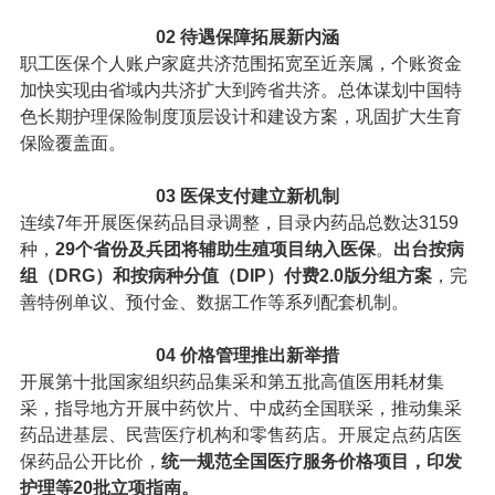
02
待遇保障拓展新内涵
职工医保个人账户家庭共济范围拓宽至近亲属，个账资金
加快实现由省域内共济扩大到跨省共济。总体谋划中国特
色长期护理保险制度顶层设计和建设方案，巩固扩大生育
保险覆盖面。
03
医保支付建立新机制
连续7年开展医保药品目录调整，目录内药品总数达3159
种，
29个省份及兵团将辅助生殖项目纳入医保
。
出台按病
组（DRG）和按病种分值（DIP）付费2.0版分组方案
，完
善特例单议、预付金、数据工作等系列配套机制。
04
价格管理推出新举措
开展第十批国家组织药品集采和第五批高值医用耗材集
采，指导地方开展中药饮片、中成药全国联采，推动集采
药品进基层、民营医疗机构和零售药店。开展定点药店医
保药品公开比价，
统一规范全国医疗服务价格项目，印发
护理等20批立项指南。