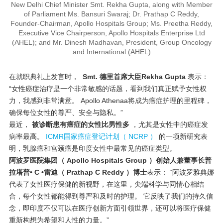
New Delhi Chief Minister Smt. Rekha Gupta, along with Member
of Parliament Ms. Bansuri Swaraj; Dr. Prathap C Reddy,
Founder-Chairman, Apollo Hospitals Group; Ms. Preetha Reddy,
Executive Vice Chairperson, Apollo Hospitals Enterprise Ltd
(AHEL); and Mr. Dinesh Madhavan, President, Group Oncology
and International (AHEL)
在就职典礼上发言时，
Smt. 德里首席大臣Rekha Gupta
表示：
“
女性癌症治疗是一个非常敏感的话题
，看到我们真正赋予女性权
力，我感到非常满意。 Apollo Athenaa将成为癌症护理的里程碑，
确保每位女性的尊严、安全与隐私。”
最近，
被诊断患有癌症的女性比男性多
，尤其是女性中的癌症发
病率最高。
ICMR国家癌症登记计划（ NCRP ）
的一项新研究表
明，乳腺癌和宫颈癌是印度女性中最常见的癌症类型。
阿波罗医院集团（ Apollo Hospitals Group ）创始人兼董事长普
拉塔普• C •雷迪（ Prathap C Reddy ）博士
表示： “阿波罗雅典娜
代表了女性医疗保健的新视野，在这里，尖端科学与同情心相结
合，每个女性都能得到尊严和及时的护理。 它反映了我们的持久信
念，即印度不仅可以在医疗创新方面引领世界，还可以将医疗保健
重新构想为希望和人性的力量。”