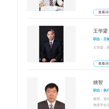
查看
王华梁
职位：主
王华梁，
查看
姚智
职位：执
姚智，曾
免疫学会