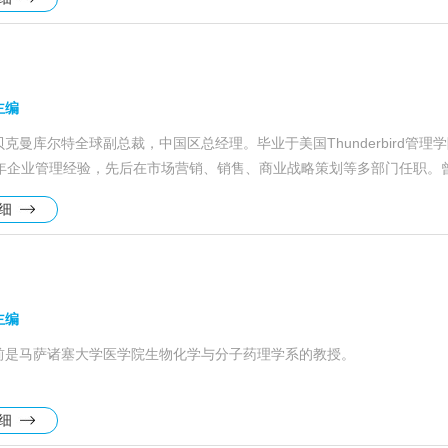
主编
克曼库尔特全球副总裁，中国区总经理。毕业于美国Thunderbird管
多年企业管理经验，先后在市场营销、销售、商业战略策划等多部门任职。
经理，强生医疗市场营销及战略发展负责人等重要职位。
详细
主编
前是马萨诸塞大学医学院生物化学与分子药理学系的教授。
详细