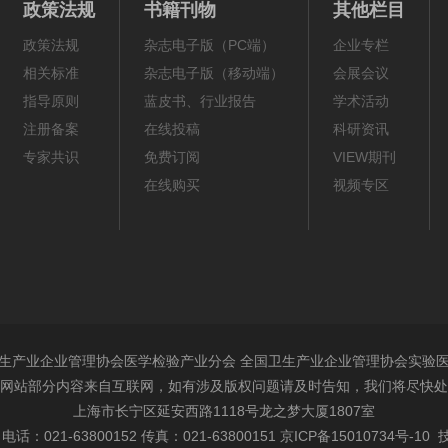
政策法规
书籍刊物
其他栏目
政策法规
杂志电子版（PC端）
企业专栏
相关标准
杂志电子版（移动端）
会展会议
指导原则
蓝皮书、行业报告
学术活动
注册备案
在线投稿
科研资讯
专家共识
免费订阅
VIEW期刊
在线购买
视频专区
生产业企业管理协会医学检验产业分会 全国卫生产业企业管理协会实验
网站部分内容来自互联网，如有涉及版权问题请及时告知，我们将尽快处
上海市长宁区延安西路1118号龙之梦大厦1807室
电话：021-63800152 传真：021-63800151
京ICP备15010734号-10
技