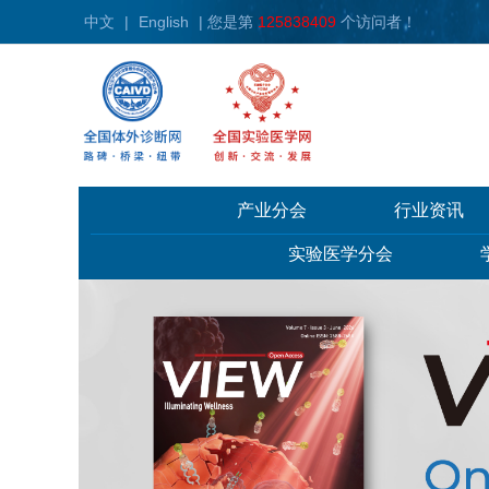
中文
|
English
| 您是第
125838409
个访问者！
产业分会
行业资讯
实验医学分会