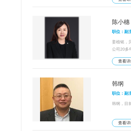
陈小穗
职位：副
姜植铭，贝
公司20
理业务总
查看
韩纲
职位：副
韩纲，目
查看