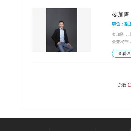
娄加陶
职位：副
娄加陶，
会兼秘书
查看
1
总数