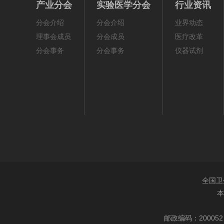
产业分会
实验医学分会
行业资讯
分会介绍
分会介绍
业界动态
理事会成员
分会成员
医疗改革
分会事务
分会事务
仪器试剂
全国卫
本
邮政编码：200052 