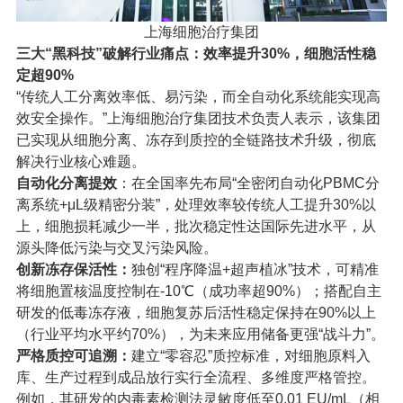
上海细胞治疗集团
三大“黑科技”破解行业痛点：效率提升30%，细胞活性稳
定超90%
“传统人工分离效率低、易污染，而全自动化系统能实现高
效安全操作。”上海细胞治疗集团技术负责人表示，该集团
已实现从细胞分离、冻存到质控的全链路技术升级，彻底
解决行业核心难题。
自动化分离提效
：在全国率先布局“全密闭自动化PBMC分
离系统+μL级精密分装”，处理效率较传统人工提升30%以
上，细胞损耗减少一半，批次稳定性达国际先进水平，从
源头降低污染与交叉污染风险。
创新冻存保活性：
独创“程序降温+超声植冰”技术，可精准
将细胞置核温度控制在-10℃（成功率超90%）；搭配自主
研发的低毒冻存液，细胞复苏后活性稳定保持在90%以上
（行业平均水平约70%），为未来应用储备更强“战斗力”。
严格质控可追溯：
建立“零容忍”质控标准，对细胞原料入
库、生产过程到成品放行实行全流程、多维度严格管控。
例如，其研发的内毒素检测法灵敏度低至0.01 EU/mL（相