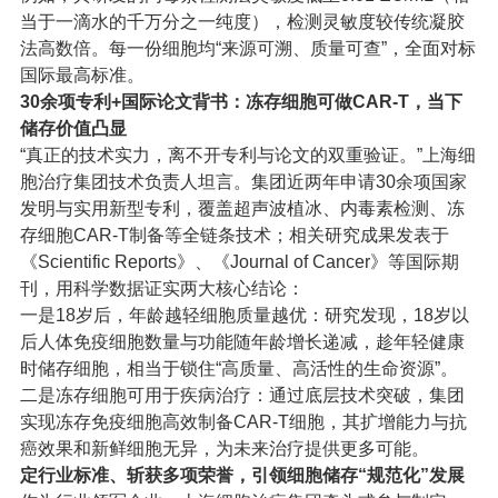
当于一滴水的千万分之一纯度），检测灵敏度较传统凝胶
法高数倍。每一份细胞均“来源可溯、质量可查”，全面对标
国际最高标准。
30余项专利+国际论文背书：冻存细胞可做CAR-T，当下
储存价值凸显
“真正的技术实力，离不开专利与论文的双重验证。”上海细
胞治疗集团技术负责人坦言。集团近两年申请30余项国家
发明与实用新型专利，覆盖超声波植冰、内毒素检测、冻
存细胞CAR-T制备等全链条技术；相关研究成果发表于
《Scientific Reports》、《Journal of Cancer》等国际期
刊，用科学数据证实两大核心结论：
一是18岁后，年龄越轻细胞质量越优：研究发现，18岁以
后人体免疫细胞数量与功能随年龄增长递减，趁年轻健康
时储存细胞，相当于锁住“高质量、高活性的生命资源”。
二是冻存细胞可用于疾病治疗：通过底层技术突破，集团
实现冻存免疫细胞高效制备CAR-T细胞，其扩增能力与抗
癌效果和新鲜细胞无异，为未来治疗提供更多可能。
定行业标准、斩获多项荣誉，引领细胞储存“规范化”发展