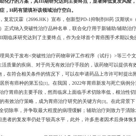
助化疗的方案，其
III期研究达到主要终点，显著降低复发风险
症，
H药有望填补该领域治疗空白。
月20日，复宏汉霖（2696.HK）宣布，创新型PD-1抑制剂H药 汉斯状
（
®
E）正式纳入突破性治疗品种名单，联合化疗用于新辅助/辅助治
III期临床研究达到了主要终点，作为全球首个胃癌围手术期以
局关于发布<突破性治疗药物审评工作程序（试行）>等三个文件
生活质量的疾病、对于尚无有效治疗手段的，该药物可以提供有
物，在符合相关条件的情况下，可以在申请药品上市许可时提出
居所有癌种的第五位
。在我国，2022年胃癌新发与死亡病例分
[1]
治疗胃癌的主要手段，然而临床上面临手术切除率低，根治性切除
的有效治疗策略，成为胃癌治疗研究的关键方向
。在此背景下
[3]
全切除率，并争取最大程度的病理缓解；辅助治疗则致力于清除
但患者的复发率仍处于较高水平，此外，许多患者因术后身体恢