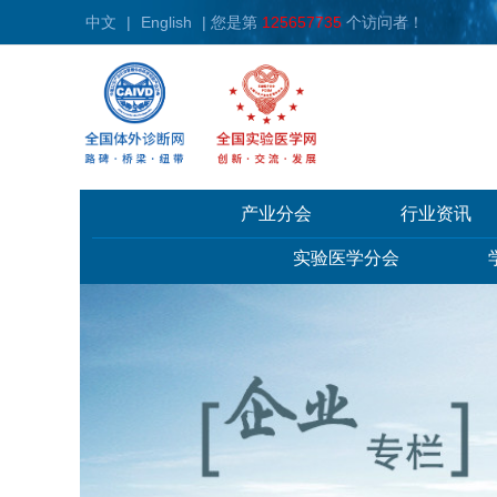
中文
|
English
| 您是第
125657735
个访问者！
产业分会
行业资讯
实验医学分会