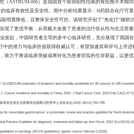
研究（ASTRUM-006）是我国首个取得阳性结果的胃癌围手术期
者的临床有效性及安全性。期中分析结果显示：H药联合化疗可显
发风险明显降低，且整体安全性可控。该研究开创了"免化疗"辅助
实现了更优平衡，从而极大改善了患者的治疗依从性与生活质量
中国企业发起，中国研究者主导的多中心临床研究，充分展现了我
疗中的潜力与临床价值获得权威认可，有望加速其审评与上市进
，致力于将该临床突破成果转化为患者切实的生存获益，以更优
022: GLOBOCAN estimates of incidence and mortality worldwide for 36 cancers in 185 countri
J. Cancer incidence and mortality in China, 2022. J Natl Cancer Cent. 2024 Feb 2;4(1):47-5
患者生活质量情况观察[J]世界华人消化杂志,2018, 26(13):782-789.
py for resectable gastriccancer: a systematic review and practice guideline for North Americ
nical Practice Guideline for diagnosis, treatment and follow-up. Ann Oncol. 2022 Oct;33(10):
uidelines in oncology (NCCN guidelines): gastric cancer (Version 3.2025).