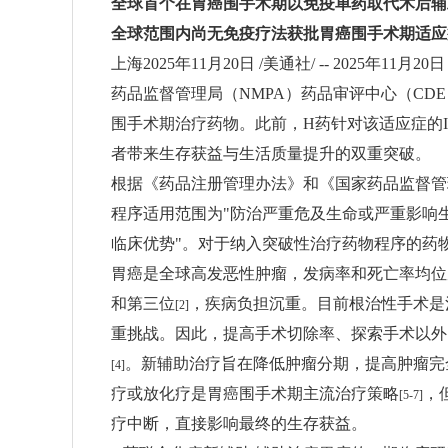
全球首个在胃癌围手术期以免疫单药取代术后辅
全球范围内尚无免疫疗法获批胃癌围手术期适应
上海
2025年11月20日
/美通社/ -- 2025年11
药品监督管理局（NMPA）药品审评中心（CD
围手术期治疗药物。此前，H药针对该适应症的
者带来生存获益与生活质量提升的双重突破。
根据《药品注册管理办法》和《国家药品监督管理
程序适用范围为"防治严重危及生命或严重影响
临床优势"。对于纳入突破性治疗药物程序的药
胃癌是全球高发恶性肿瘤，发病率和死亡率均位
和第三位
，疾病负担沉重。目前根治性手术是
[2]
重挑战。因此，提高手术切除率、探索手术以外
。新辅助治疗旨在降低肿瘤分期，提高肿瘤完
[4]
疗或放化疗是胃癌围手术期主流治疗策略
，
[5-7]
疗中断，直接影响最终的生存获益。