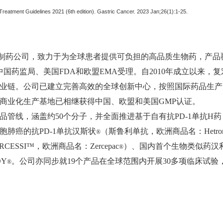
reatment Guidelines 2021 (6th edition). Gastric Cancer. 2023 Jan;26(1):1-25.
生物制药公司，致力于为全球患者提供可负担的高品质生物药，产
中国药监局、美国FDA和欧盟EMA受理。自2010年成立以来
业链。公司已建立完善高效的全球创新中心，按照国际药品生产
商业化生产基地已相继获得中国、欧盟和美国GMP认证。
管线，涵盖约50个分子，并全面推进基于自有抗PD-1单抗H药
肺癌的抗PD-1单抗汉斯状
（斯鲁利单抗，欧洲商品名：Hetroni
®
ESSI
™
，欧洲商品名：Zercepac
）、国内首个生物类似药汉
®
DY
。公司亦同步就19个产品在全球范围内开展30多项临床试
®