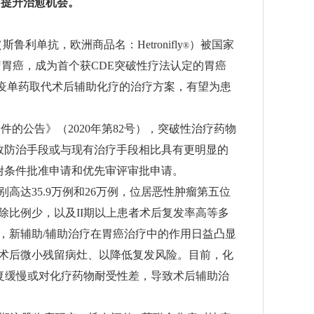
，提升治愈机会。
斯鲁利单抗，欧洲商品名：Hetronifly
）被国家
®
疗胃癌，成为首个获CDE突破性疗法认定的胃癌
免疫单药取代术后辅助化疗的治疗方案，有望为患
的公告》（2020年第82号），突破性治疗药物
效防治手段或与现有治疗手段相比具有更明显的
附条件批准申请和优先审评审批申请。
别高达35.9万例和26万例，位居恶性肿瘤第五位
比例少，以及II期以上患者术后复发率高等多
，新辅助/辅助治疗在胃癌治疗中的作用日益凸显
术后微小残留病灶、以降低复发风险。目前，化
复缓慢或对化疗药物耐受性差，导致术后辅助治