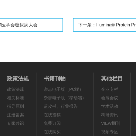
华医学会糖尿病大会
下一条：
Illumina® Protein Prep 以NG
政策法规
书籍刊物
其他栏目
政策法规
杂志电子版（PC端）
企业专栏
相关标准
杂志电子版（移动端）
会展会议
指导原则
蓝皮书、行业报告
学术活动
注册备案
在线投稿
科研资讯
专家共识
免费订阅
VIEW期刊
在线购买
视频专区