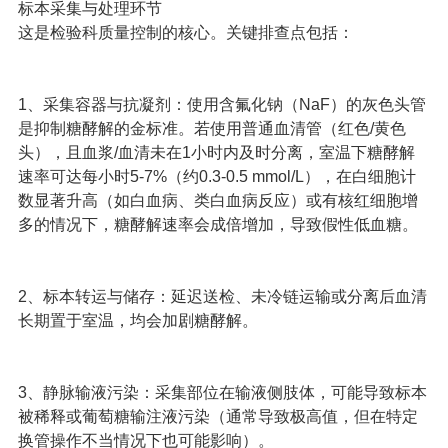
标本采集与处理环节
这是检验科质量控制的核心。关键排查点包括：
1、采集容器与抗凝剂：使用含氟化钠（NaF）的灰色头管
是抑制糖酵解的金标准。若使用普通血清管（红色/黄色
头），且血浆/血清未在1小时内及时分离，室温下糖酵解
速率可达每小时5-7%（约0.3-0.5 mmol/L），在白细胞计
数显著升高（如白血病、类白血病反应）或有核红细胞增
多的情况下，糖酵解速率会成倍增加，导致假性低血糖。
2、标本转运与储存：延迟送检、未冷链运输或分离后血清
长期置于室温，均会加剧糖酵解。
3、静脉输液污染：采集部位在输液侧肢体，可能导致标本
被稀释或葡萄糖输注液污染（通常导致极高值，但在特定
换管操作不当情况下也可能影响）。