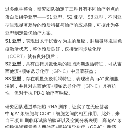
过多组学整合，研究团队确定了三种具有不同治疗弱点的
蛋白质组学亚型——
S1 亚型、S2 亚型、S3 亚型，不同亚
型呈现显著差异的预后特征与治疗响应规律，可据此为各
亚型制定最优治疗方案。
S1 亚型
，
表现出以干扰素-γ 为主的反应，
肿瘤微环境呈免
疫激活状态，整体预后良好，
仅接受同步放化疗
（CCRT）
就有良好预后；
S2 亚型
，
具有由拷贝数驱动的细胞周期激活特征
，可从吉
西他滨+顺铂诱导化疗
（
GP-IC）
中显著获益；
S3 亚型
，存在明显免疫耗竭特征，
表现出高
IgA⁺
浆细胞
浸润，并且对吉西他滨+顺铂诱导化疗
（
GP-IC）
具有抗
性，但对于抗 PD-1 治疗有响应。
研究团队通过单细胞 RNA 测序，证实了在无应答者
中
IgA⁺
浆细胞与
CD8⁺
T 细胞之间的相互作用。此外，
来
自三项 III 期临床试验的验证以及空间分析表明，高
IgA⁺
浆
细胞浸润预示着吉西他滨+顺铂诱导化疗（
GP-IC）耐药，