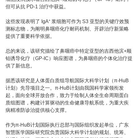
但可从抗 PD-1 治疗中获益。
这些发现表明了
IgA⁺ 浆细胞可作为 S3 亚型的关键疗效预
测标志物，为阐明鼻咽癌化疗耐药机制、开辟治疗新策略
提供了重要科学依据。
总的来说，该研究描绘了鼻咽癌中特定亚型的吉西他滨+顺
铂诱导化疗（
GP-IC）响应图谱，为鼻咽癌的个体化治疗提
供了新信息
。
据悉该研究是人体蛋白质组导航国际大科学计划（
π-HuB
计划
）先导项目之一。π-HuB计划由我国科学家领衔发
起，面向全球开放合作，致力于绘制人体全生命周期蛋白
质组图谱，构建计算驱动的生命健康导航系统，为重大疾
病精准防诊治提供核心支撑。
作为π-HuB计划国际执行总部与国际组织发起单位，广东
智慧医学国际研究院负责
国际大科学计划
的规划、统筹、