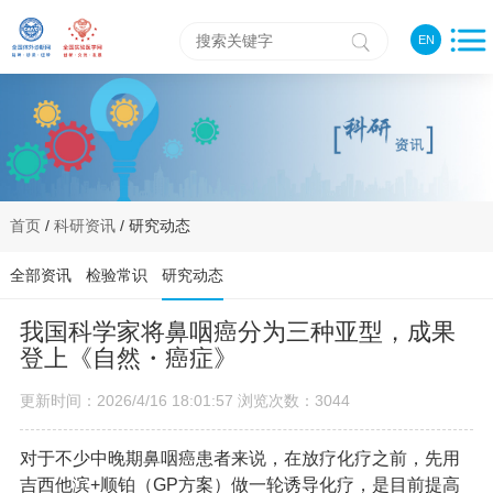
EN
首页
/
科研资讯
/ 研究动态
全部资讯
检验常识
研究动态
我国科学家将鼻咽癌分为三种亚型，成果
登上《自然・癌症》
更新时间：2026/4/16 18:01:57 浏览次数：3044
对于不少中晚期鼻咽癌患者来说，在放疗化疗之前，先用
吉西他滨+顺铂（GP方案）做一轮诱导化疗，是目前提高