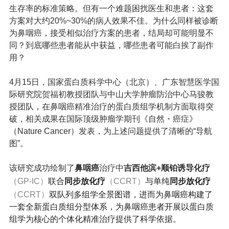
生存率的标准策略。但有一个难题困扰医生和患者：这套
方案对大约20%~30%的病人效果不佳。为什么同样被诊断
为鼻咽癌，接受相似治疗方案的患者，结局却可能明显不
同？到底哪些患者能从中获益，哪些患者可能白挨了副作
用？
4月15日，
国家蛋白质科学中心
（北京）、广东智慧医学国
际研究院贺福初教授团队与中山大学肿瘤防治中心马骏教
授团队，在鼻咽癌精准治疗的蛋白质组学机制方面取得突
破，相关成果在国际顶级肿瘤学期刊《自然・癌症》
（
Nature Cancer
）发表，为上述问题提供了清晰的“导航
图”。
该研究成功绘制了
鼻咽癌
治疗中
吉西他滨+顺铂诱导化疗
（
GP-IC）
联合
同步放化疗
（CCRT）
与单纯
同步放化疗
（CCRT）
双队列多组学全景图谱，进而为鼻咽癌构建了
一套全新蛋白质组分型体系，为鼻咽癌患者开展以蛋白质
组学为核心的个体化精准治疗提供了科学依据。