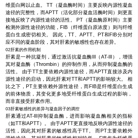
维蛋白网以止血。 TT（凝血酶时间）主要反映
内源性凝血
途径
的完整性，而APTT（活化部分凝血活酶时间）则更直
接地反映了内源性途径的活性。 PT（凝血酶原时间）主要
检测
外源性途径
的功能，FIB（纤维蛋白原浓度）则与纤维
蛋白生成密切相关。 因此，TT、APTT、PT和FIB分别对
应不同的凝血阶段，其对肝素的敏感性也存在差异。
02肝素的作用机制
肝素是一种抗凝剂，通过激活
抗凝血酶III
（AT-III），增强
其对凝血酶（Thrombin）的抑制作用，从而抑制凝血酶的
活性。 由于TT主要依赖内源性途径，而APTT直接涉及内
源性途径的启动，因此肝素对TT和APTT的影响较大。 相
比之下，PT主要依赖外源性途径，而FIB是纤维蛋白生成
的
前体物质
，其变化更多地受纤维蛋白生成过程的影响，
而非直接受肝素作用。
03肝素敏感性的差异与凝血因子的调控
肝素通过AT-III抑制凝血酶，进而影响凝血酶相关的指标
（如TT和APTT）。 由于APTT更直接地反映内源性途径的
活性，因此其对肝素的敏感性高于TT。 而PT主要依赖外