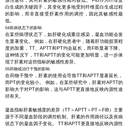
源性途径，其对肝素的敏感性相对较低。 FIB作为纤维蛋
白生成的关键因子，其变化更多地受到纤维蛋白生成过程
的影响，而非直接受肝素作用的调控，因此其敏感性最
低。
04疾病状态下的影响
在某些病理状态下，如肝硬化或重症感染，凝血功能会发
生显著变化。 例如，在肝硬化患者中，随着肝功能损害程
度的加重，TT、APTT和PT均会延长，而FIB显著下降。
这种情况下，TT和APTT的变化可能更加明显，进一步体
现了肝素对这些指标的敏感性差异。
05药物或治疗干预的影响
在药物干预中，肝素的使用会导致TT和APTT显著延长，
而PT的变化较小。 例如，在某些研究中，肝素对APTT的
影响大于对PT的影响，这与APTT更直接地反映内源性途
径有关。
凝血指标肝素敏感度的差异（TT＞APTT＞PT＞FIB）主要
源于不同凝血阶段的调控机制、肝素的作用路径以及疾病
状态下的凝血因子变化。 TT和APTT更直接地反映内源性