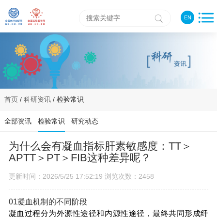
EN
首页
/
科研资讯
/ 检验常识
全部资讯
检验常识
研究动态
为什么会有凝血指标肝素敏感度：TT＞
APTT＞PT＞FIB这种差异呢？
更新时间：2026/5/25 17:52:19 浏览次数：2458
0
1
凝血机制的不同阶段
凝血过程分为外源性途径和
内源性途径
，最终共同形成纤