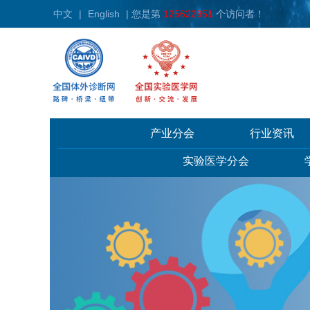
中文
|
English
| 您是第
125622951
个访问者！
产业分会
行业资讯
实验医学分会