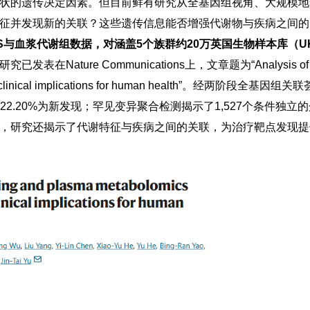
状的遗传决定因素。但目前鲜有研究从全基因组视角、大规模地
征并发现新的关联？这些遗传信息能否增强代谢物与疾病之间的
S与血浆代谢组数据，对涵盖5个族群约20万
英国生物样本库
（U
研究已发表在Nature Communications上，文章题为“Analysis of who
nants and clinical implications for human heal
2.20%为新发现；
罕见变异
聚合检测揭示了1,527个条件独立
，研究还揭示了代谢特征与疾病之间的关联，为治疗靶点发现提