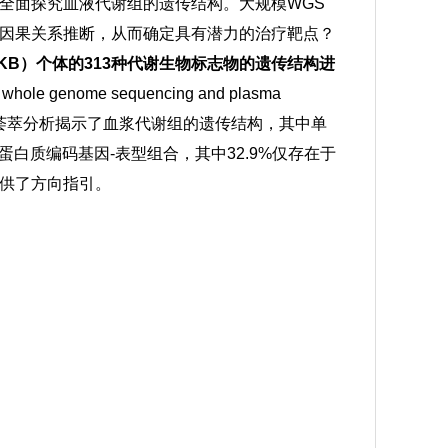
全面探究血液代谢组的遗传结构。大规模WGS
因果关系推断，从而确定具有潜力的治疗靶点？
KB）个体的313种代谢生物标志物的遗传结构进
le genome sequencing and plasma
th”。经两阶段全基因组关联荟萃分析揭示了血浆代谢组的遗传结构，其中单
的蛋白质编码基因-表型组合，其中32.9%仅存在于
供了方向指引。