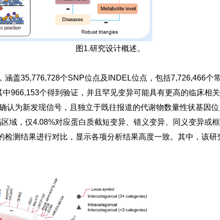
图1.研究设计概述。
5,776,728个SNP位点及INDEL位点，包括7,726,466个
点，其中966,153个得到验证，并且罕见变异可能具有更高的临床
0%）被确认为新发现信号，且独立于既往报道的代谢物数量性状基因位
码区域，仅4.08%对应蛋白质截短变异、错义变异、
同义变异
或框
的检测结果进行对比，显示各项分析结果高度一致。其中，该研究