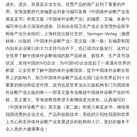
成长、进步、发展及企业文化、优秀产品的推广起到了重要的作
用。宋海波教授代表编委会对参与编写各卷《中国体外诊断产业发
展蓝皮书》和英文版《中国体外诊断产业》的编委、主编、各参与
编写单位表示深深的感谢。目前由全国卫生产业企业管理协会医学
检验产业分会组织，上海科技出版社支持，Springer-Verlag（施普
林格）出版的《中国体外诊断产业》英文版（第一版）在编委和国
内知名企业家们的大力支持与合作下，也已成功出版发行。这对让
全世界了解中国体外诊断领域的新产品研发、新技术、生产及市场
状况，宣传中国的IVD企业，为中国IVD企业架起了一座通向世界的
桥梁，让全世界了解中国的体外诊断现状，提升中国体外诊断在世
界上的影响力，助力中国体外诊断产品走出国门走向世界起到十分
重要的推动和促进作用。该书也是世界顶尖出版机构专门为我国体
外诊断产业出版的唯一一部英文版专业阐述中国体外诊断产业的书
籍，意义重大。宋海波教授希望大家继续发光发热，认真编写好
《中国体外诊断产业》英文版（第二版）和第六卷蓝皮书，继续将
我国优秀的企业文化、产品和创新技术，系统的介绍给我国和世界
上关心和支持体外诊断产业发展进步的机构和人们，更好的服务于
全人类的大健康事业！