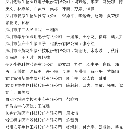
深圳迈瑞生物医疗电子股份有限公司：冯宣运、李爽、马光娜、陈
庚文、林嘉麟、白灵玉、吴标、邓巍、彭婷、谭俊
深圳市爱康生物科技有限公司：强勇平、李运奇、赵涛、夏荣榜、
赖鹏飞、孙楠
深圳市第二人民医院：王湘雨
深圳市希莱恒医用电子有限公司：王建东、王小龙、徐辉、戴大力
深圳市新产业生物医学工程股份有限公司：张小红
深圳市亚辉龙生物科技股份有限公司：胡德明、宋永波、于秋萍、
金海峰、王天时、郭艳纯
圣湘生物科技股份有限公司：戴立忠、刘佳、邓中平、唐瑶、邓
勇、纪博知、谭德勇、任小梅、吴康、章洪健、解亚平、艾颖娟
武汉瀚海新酶生物科技有限公司：杨广宇、金宏森、韩帅
武汉明德生物科技股份有限公司：陈莉莉、田力、徐敏、郭珊、谭
文广、蒋美辰
西安区域医学检验中心有限公司：郝晓柯
宜昌市中心医院：王晓璐
长春迪瑞医疗科技股份有限公司：周永清
浙江拱东医疗器械股份有限公司：施慧勇
郑州安图生物工程股份有限公司：杨增利、付光宇、郑业焕、蔡克