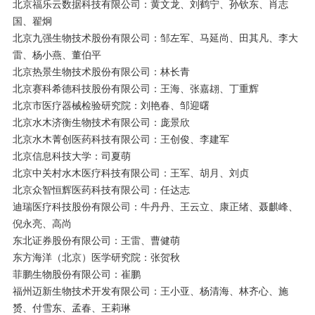
北京福乐云数据科技有限公司：黄文龙、刘鹤宁、孙钦东、肖志
国、翟炯
北京九强生物技术股份有限公司：邹左军、马延尚、田其凡、李大
雷、杨小燕、董伯平
北京热景生物技术股份有限公司：林长青
北京赛科希德科技股份有限公司：王海、张嘉翃、丁重辉
北京市医疗器械检验研究院：刘艳春、邹迎曙
北京水木济衡生物技术有限公司：庞景欣
北京水木菁创医药科技有限公司：王创俊、李建军
北京信息科技大学：司夏萌
北京中关村水木医疗科技有限公司：王军、胡月、刘贞
北京众智恒辉医药科技有限公司：任达志
迪瑞医疗科技股份有限公司：牛丹丹、王云立、康正绪、聂麒峰、
倪永亮、高尚
东北证券股份有限公司：王雷、曹健萌
东方海洋（北京）医学研究院：张贺秋
菲鹏生物股份有限公司：崔鹏
福州迈新生物技术开发有限公司：王小亚、杨清海、林齐心、施
赟、付雪东、孟春、王莉琳